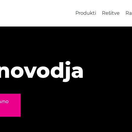
Produkti
Rešitve
Ra
novodja
ovno