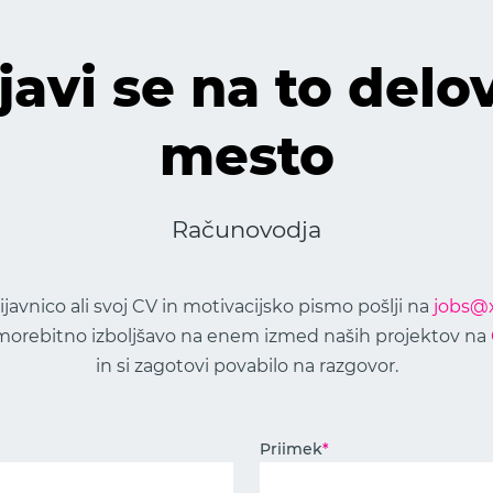
ijavi se na to delo
mesto
Računovodja
ijavnico ali svoj CV in motivacijsko pismo pošlji na
jobs@x
 morebitno izboljšavo na enem izmed naših projektov na
in si zagotovi povabilo na razgovor.
Priimek
*