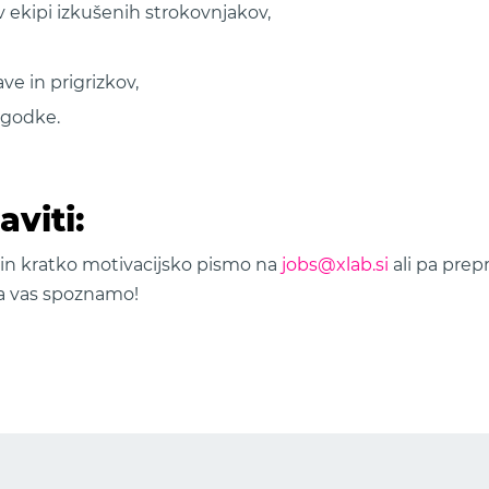
 ekipi izkušenih strokovnjakov,
e in prigrizkov,
godke.
aviti:
is in kratko motivacijsko pismo na
jobs@xlab.si
ali pa prep
da vas spoznamo!