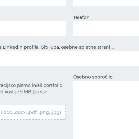
Telefon
LinkedIn profila, GitHuba, osebne spletne strani ...
Osebno sporočilo
acijsko pismo in/ali portfolio.
elikost je 5 MB (za vse
.doc, .docx, .pdf, .png, .jpg)