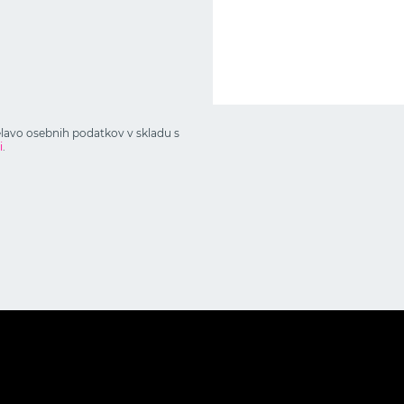
elavo osebnih podatkov v skladu s
i
.