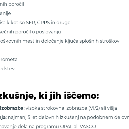
nih poročil
enije
istik kot so SFR, ČPPS in druge
sečnih poročil o poslovanju
oškovnih mest in določanje ključa splošnih stroškov
 prometa
redstev
zkušnje, ki jih iščemo:
 izobrazba
: visoka strokovna izobrazba (VI/2) ali višja
nja
: najmanj 5 let delovnih izkušenj na podobnem delov
navanje dela na programu OPAL ali VASCO