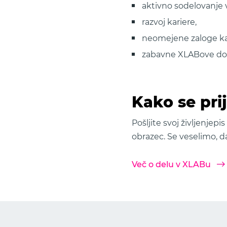
aktivno sodelovanje v
razvoj kariere,
neomejene zaloge kav
zabavne XLABove do
Kako se prij
Pošljite svoj življenjep
obrazec. Se veselimo, 
Več o delu v XLABu