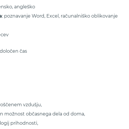
vensko, angleško
a
: poznavanje Word, Excel, računalniško oblikovanje
ecev
edoločen čas
roščenem vzdušju,
k in možnost občasnega dela od doma,
logij prihodnosti,