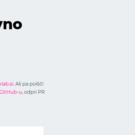
vno
lab.si
. Ali pa poišči
GitHub-u
, odpri PR