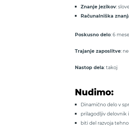
Znanje jezikov
: slo
Računalniška znanj
Poskusno delo
: 6 mes
Trajanje zaposlitve
: n
Nastop dela
: takoj
Nudimo:
Dinamično delo v sp
prilagodljiv delovni
biti del razvoja tehno