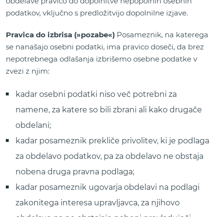
obdelave pravico do dopolnitve nepopolnih osebnih
podatkov, vključno s predložitvijo dopolnilne izjave.
Pravica do izbrisa (»pozabe«)
Posameznik, na katerega
se nanašajo osebni podatki, ima pravico doseči, da brez
nepotrebnega odlašanja izbrišemo osebne podatke v
zvezi z njim:
kadar osebni podatki niso več potrebni za
namene, za katere so bili zbrani ali kako drugače
obdelani;
kadar posameznik prekliče privolitev, ki je podlaga
za obdelavo podatkov, pa za obdelavo ne obstaja
nobena druga pravna podlaga;
kadar posameznik ugovarja obdelavi na podlagi
zakonitega interesa upravljavca, za njihovo