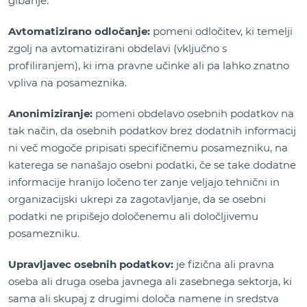
gibanje.
Avtomatizirano odločanje:
pomeni odločitev, ki temelji
zgolj na avtomatizirani obdelavi (vključno s
profiliranjem), ki ima pravne učinke ali pa lahko znatno
vpliva na posameznika.
Anonimiziranje:
pomeni obdelavo osebnih podatkov na
tak način, da osebnih podatkov brez dodatnih informacij
ni več mogoče pripisati specifičnemu posamezniku, na
katerega se nanašajo osebni podatki, če se take dodatne
informacije hranijo ločeno ter zanje veljajo tehnični in
organizacijski ukrepi za zagotavljanje, da se osebni
podatki ne pripišejo določenemu ali določljivemu
posamezniku.
Upravljavec osebnih podatkov:
je fizična ali pravna
oseba ali druga oseba javnega ali zasebnega sektorja, ki
sama ali skupaj z drugimi določa namene in sredstva