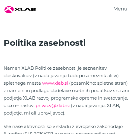
Menu
Produkti
Rešitve
Politika zasebnosti
Raziskovanje
O nas
Zaposlitev
Namen XLAB Politike zasebnosti je seznanitev
Kontakt
obiskovalcev (v nadaljevanju tudi: posameznik ali vi)
spletnega mesta
www.xlab.si
(posamično: spletna stran)
z nameni in podlago obdelave osebnih podatkov s strani
podjetja XLAB razvoj programske opreme in svetovanje,
d.o.o e-naslov:
privacy@xlab.si
(v nadaljevanju: XLAB,
podjetje, mi ali upravljavec).
Vse naše aktivnosti so v skladu z evropsko zakonodajo
(Uredbo (EU) 2016/697 o varstvu posameznikov pri