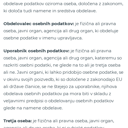
obdelave podatkov oziroma oseba, določena z zakonom,
ki določa tudi namene in sredstva obdelave.
Obdelovalec osebnih podatkov:
je fizična ali pravna
oseba, javni organ, agencija ali drug organ, ki obdeluje
osebne podatke v imenu upravljavca.
Uporabnik osebnih podatkov:
je fizična ali pravna
oseba, javni organ, agencija ali drug organ, kateremu so
razkriti osebni podatki, ne glede na to ali je tretja oseba
ali ne. Javni organi, ki lahko pridobijo osebne podatke, se
v okviru svojih poizvedb, ki so določene z zakonodajo EU
ali države članice, se ne štejejo za uporabnike, njihova
obdelava osebnih podatkov pa mora biti v skladu z
veljavnimi predpisi o obdelovanju osebnih podatkov
glede na namene obdelave.
Tretja oseba:
je fizična ali pravna oseba, javni organ,
agencija ali druga oseba, ki ni subjekt podatkov,