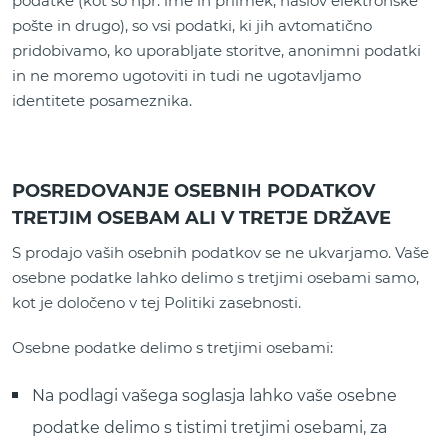
podatke (kot so npr. ime in priimek, naslov elektronske
pošte in drugo), so vsi podatki, ki jih avtomatično
pridobivamo, ko uporabljate storitve, anonimni podatki
in ne moremo ugotoviti in tudi ne ugotavljamo
identitete posameznika.
POSREDOVANJE OSEBNIH PODATKOV
TRETJIM OSEBAM ALI V TRETJE DRŽAVE
S prodajo vaših osebnih podatkov se ne ukvarjamo. Vaše
osebne podatke lahko delimo s tretjimi osebami samo,
kot je določeno v tej Politiki zasebnosti.
Osebne podatke delimo s tretjimi osebami:
Na podlagi vašega soglasja lahko vaše osebne
podatke delimo s tistimi tretjimi osebami, za