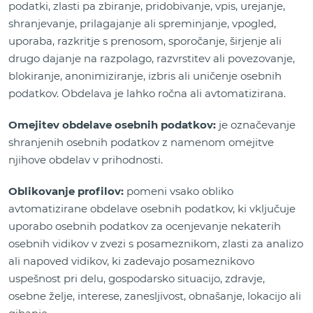
podatki, zlasti pa zbiranje, pridobivanje, vpis, urejanje,
shranjevanje, prilagajanje ali spreminjanje, vpogled,
uporaba, razkritje s prenosom, sporočanje, širjenje ali
drugo dajanje na razpolago, razvrstitev ali povezovanje,
blokiranje, anonimiziranje, izbris ali uničenje osebnih
podatkov. Obdelava je lahko ročna ali avtomatizirana.
Omejitev obdelave osebnih podatkov:
je označevanje
shranjenih osebnih podatkov z namenom omejitve
njihove obdelav v prihodnosti.
Oblikovanje profilov:
pomeni vsako obliko
avtomatizirane obdelave osebnih podatkov, ki vključuje
uporabo osebnih podatkov za ocenjevanje nekaterih
osebnih vidikov v zvezi s posameznikom, zlasti za analizo
ali napoved vidikov, ki zadevajo posameznikovo
uspešnost pri delu, gospodarsko situacijo, zdravje,
osebne želje, interese, zanesljivost, obnašanje, lokacijo ali