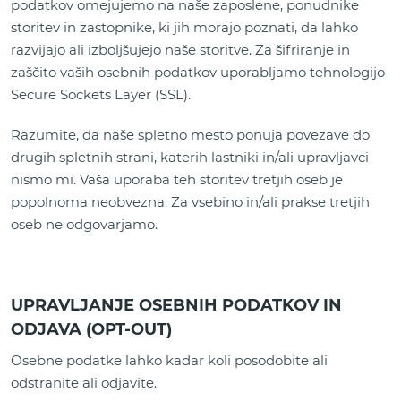
podatkov omejujemo na naše zaposlene, ponudnike
storitev in zastopnike, ki jih morajo poznati, da lahko
razvijajo ali izboljšujejo naše storitve. Za šifriranje in
zaščito vaših osebnih podatkov uporabljamo tehnologijo
Secure Sockets Layer (SSL).
Razumite, da naše spletno mesto ponuja povezave do
drugih spletnih strani, katerih lastniki in/ali upravljavci
nismo mi. Vaša uporaba teh storitev tretjih oseb je
popolnoma neobvezna. Za vsebino in/ali prakse tretjih
oseb ne odgovarjamo.
UPRAVLJANJE OSEBNIH PODATKOV IN
ODJAVA (OPT-OUT)
Osebne podatke lahko kadar koli posodobite ali
odstranite ali odjavite.