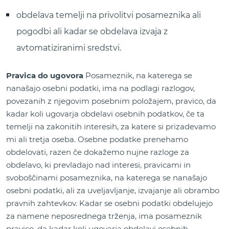
obdelava temelji na privolitvi posameznika ali
pogodbi ali kadar se obdelava izvaja z
avtomatiziranimi sredstvi.
Pravica do ugovora
Posameznik, na katerega se
nanašajo osebni podatki, ima na podlagi razlogov,
povezanih z njegovim posebnim položajem, pravico, da
kadar koli ugovarja obdelavi osebnih podatkov, če ta
temelji na zakonitih interesih, za katere si prizadevamo
mi ali tretja oseba. Osebne podatke prenehamo
obdelovati, razen če dokažemo nujne razloge za
obdelavo, ki prevladajo nad interesi, pravicami in
svoboščinami posameznika, na katerega se nanašajo
osebni podatki, ali za uveljavljanje, izvajanje ali obrambo
pravnih zahtevkov. Kadar se osebni podatki obdelujejo
za namene neposrednega trženja, ima posameznik
pravico, da kadar koli ugovarja obdelavi osebnih