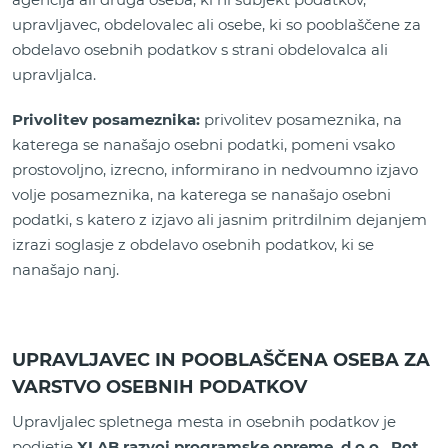
upravljavec, obdelovalec ali osebe, ki so pooblaščene za
obdelavo osebnih podatkov s strani obdelovalca ali
upravljalca.
Privolitev posameznika:
privolitev posameznika, na
katerega se nanašajo osebni podatki, pomeni vsako
prostovoljno, izrecno, informirano in nedvoumno izjavo
volje posameznika, na katerega se nanašajo osebni
podatki, s katero z izjavo ali jasnim pritrdilnim dejanjem
izrazi soglasje z obdelavo osebnih podatkov, ki se
nanašajo nanj.
UPRAVLJAVEC IN POOBLAŠČENA OSEBA ZA
VARSTVO OSEBNIH PODATKOV
Upravljalec spletnega mesta in osebnih podatkov je
podjetje
XLAB razvoj programske opreme, d.o.o., Pot