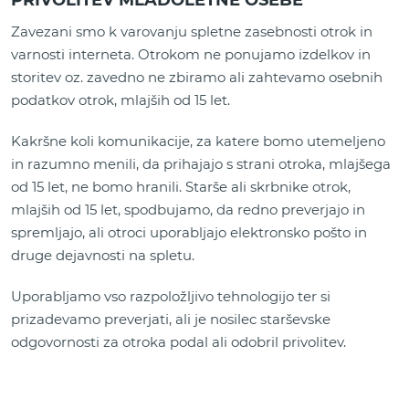
PRIVOLITEV MLADOLETNE OSEBE
Zavezani smo k varovanju spletne zasebnosti otrok in
varnosti interneta. Otrokom ne ponujamo izdelkov in
storitev oz. zavedno ne zbiramo ali zahtevamo osebnih
podatkov otrok, mlajših od 15 let.
Kakršne koli komunikacije, za katere bomo utemeljeno
in razumno menili, da prihajajo s strani otroka, mlajšega
od 15 let, ne bomo hranili. Starše ali skrbnike otrok,
mlajših od 15 let, spodbujamo, da redno preverjajo in
spremljajo, ali otroci uporabljajo elektronsko pošto in
druge dejavnosti na spletu.
Uporabljamo vso razpoložljivo tehnologijo ter si
prizadevamo preverjati, ali je nosilec starševske
odgovornosti za otroka podal ali odobril privolitev.