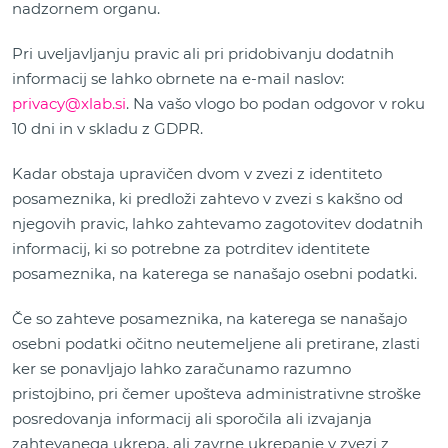
nadzornem organu.
Pri uveljavljanju pravic ali pri pridobivanju dodatnih
informacij se lahko obrnete na e-mail naslov:
privacy@xlab.si
. Na vašo vlogo bo podan odgovor v roku
10 dni in v skladu z GDPR.
Kadar obstaja upravičen dvom v zvezi z identiteto
posameznika, ki predloži zahtevo v zvezi s kakšno od
njegovih pravic, lahko zahtevamo zagotovitev dodatnih
informacij, ki so potrebne za potrditev identitete
posameznika, na katerega se nanašajo osebni podatki.
Če so zahteve posameznika, na katerega se nanašajo
osebni podatki očitno neutemeljene ali pretirane, zlasti
ker se ponavljajo lahko zaračunamo razumno
pristojbino, pri čemer upošteva administrativne stroške
posredovanja informacij ali sporočila ali izvajanja
zahtevanega ukrepa, ali zavrne ukrepanje v zvezi z